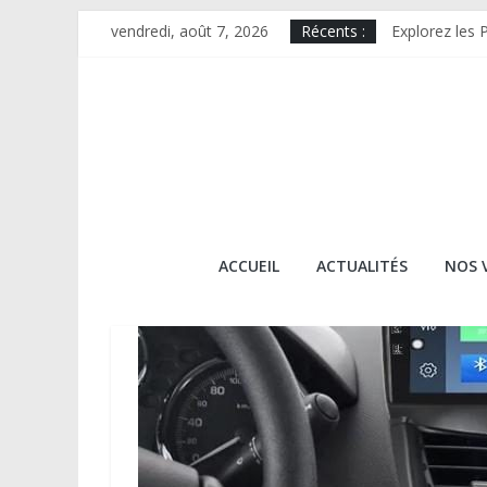
Skip
vendredi, août 7, 2026
Récents :
Explorez les 
to
Les secrets d
content
Route Gourma
Découverte d
Itinéraire Go
guide
ACCUEIL
ACTUALITÉS
NOS 
2
midi
pyrenees
guide2