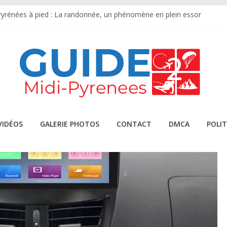
Pyrénées à pied : La randonnée, un phénomène en plein essor
’un marché dans les pyrénées orientales authentique
nde du Sud-Ouest : Le Guide Ultime des 7 Étapes Incontournables
es Villages Médiévaux Oubliés dans les Hautes-Pyrénées
urmand des Pyrénées : Fromages, Vins et Spécialités Locales
VIDÉOS
GALERIE PHOTOS
CONTACT
DMCA
POLIT